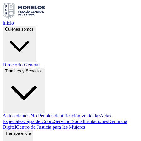
Inicio
Quiénes somos
Directorio General
Trámites y Servicios
Antecedentes No Penales
Identificación vehicular
Actas
Especiales
Cajas de Cobro
Servicio Social
Licitaciones
Denuncia
Digital
Centro de Justicia para las Mujeres
Transparencia