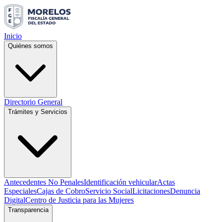
Inicio
Quiénes somos
Directorio General
Trámites y Servicios
Antecedentes No Penales
Identificación vehicular
Actas
Especiales
Cajas de Cobro
Servicio Social
Licitaciones
Denuncia
Digital
Centro de Justicia para las Mujeres
Transparencia